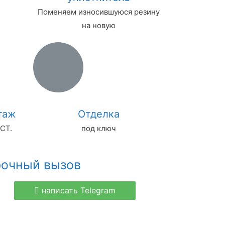
Поменяем износившуюся резину
на новую
таж
Отделка
СТ.
под ключ
рочный вызов
написать Telegram