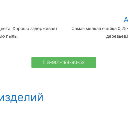
цвета .Хорошо задерживает
Самая мелкая ячейка 0,25
ую пыль.
деревьев.
8-901-184-80-52
изделий