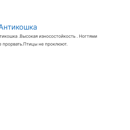
Антикошка
икошка .Высокая износостойкость . Ногтями
е прорвать.Птицы не проклюют.