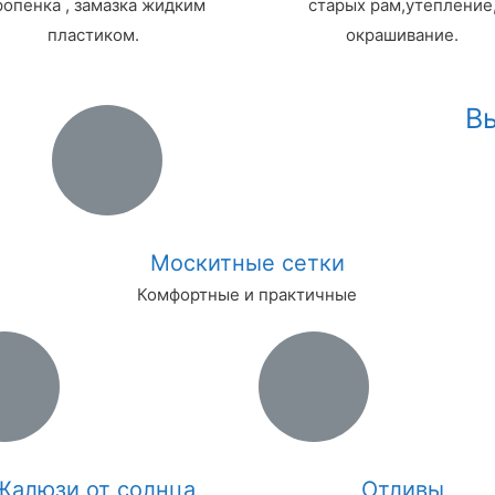
опенка , замазка жидким
старых рам,утепление
пластиком.
окрашивание.
В
Москитные сетки
Комфортные и практичные
Жалюзи от солнца
Отливы