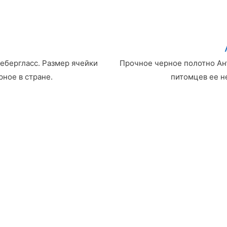
ебергласс. Размер ячейки
Прочное черное полотно Ант
рное в стране.
питомцев ее н