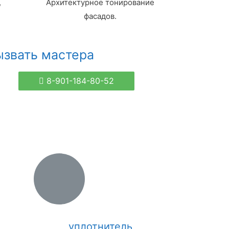
,
Архитектурное тонирование
фасадов.
ызвать мастера
8-901-184-80-52
уплотнитель