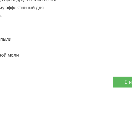
му эффективный для
.
 пыли
ной моли
н