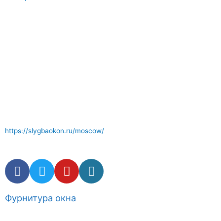
Отличный сервис по ремонту окон где вам окажут
компетентные услуги . Комплектующие и фурнитура окон в
наличии.
https://slygbaokon.ru/moscow/
Фурнитура окна