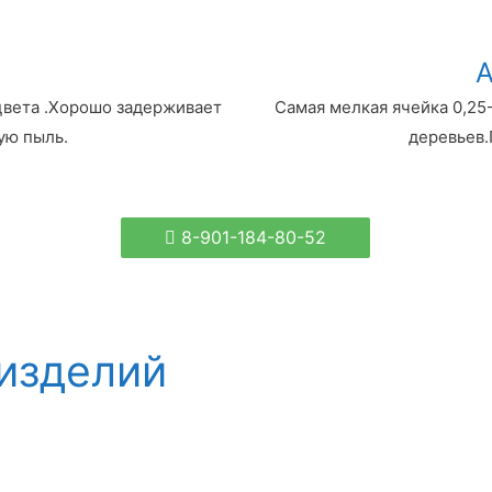
цвета .Хорошо задерживает
Самая мелкая ячейка 0,25
ую пыль.
деревьев.
8-901-184-80-52
изделий