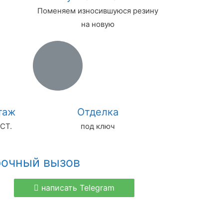
Поменяем износившуюся резину
на новую
таж
Отделка
СТ.
под ключ
рочный вызов
написать Telegram