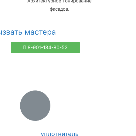
,
Архитектурное тонирование
фасадов.
ызвать мастера
8-901-184-80-52
уплотнитель