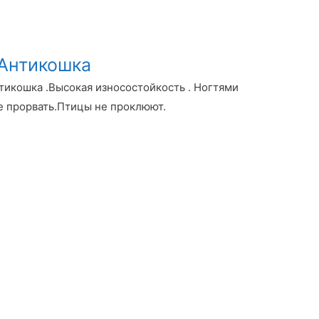
Антикошка
икошка .Высокая износостойкость . Ногтями
е прорвать.Птицы не проклюют.