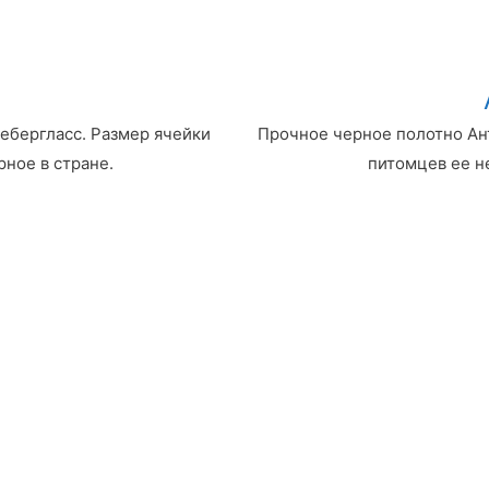
ебергласс. Размер ячейки
Прочное черное полотно Ант
рное в стране.
питомцев ее н