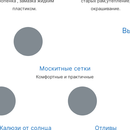
опенка , замазка жидким
старых рам,утепление
пластиком.
окрашивание.
В
Москитные сетки
Комфортные и практичные
Жалюзи от солнца
Отливы