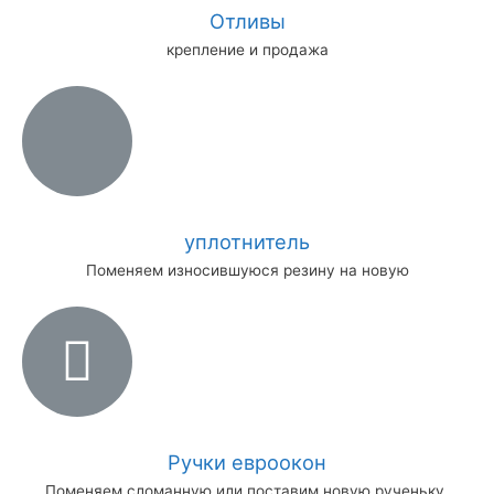
Отливы
крепление и продажа
уплотнитель
Поменяем износившуюся резину на новую
Ручки евроокон
Поменяем сломанную или поставим новую рученьку.