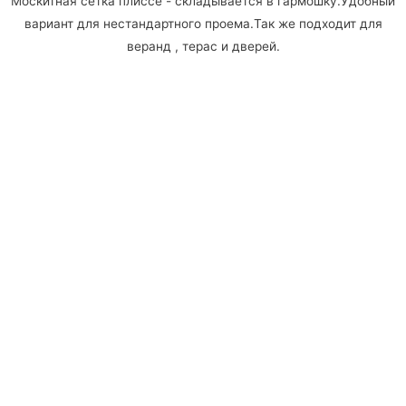
Москитная сетка плиссе - складывается в гармошку.Удобный
вариант для нестандартного проема.Так же подходит для
веранд , терас и дверей.