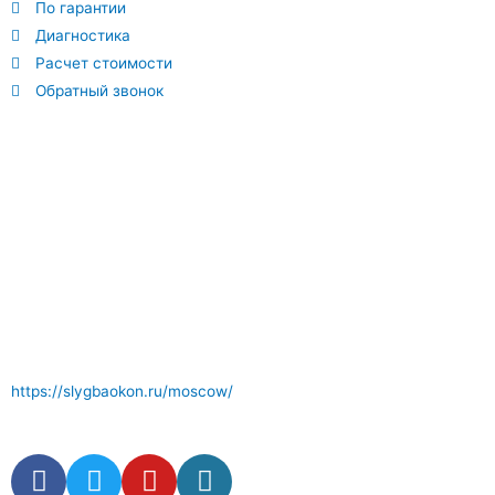
По гарантии
Диагностика
Расчет стоимости
Обратный звонок
Отличный сервис по ремонту окон где вам окажут
компетентные услуги . Комплектующие и фурнитура окон в
наличии.
https://slygbaokon.ru/moscow/