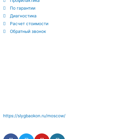
Профилактика
По гарантии
Диагностика
Расчет стоимости
Обратный звонок
Отличный сервис по ремонту окон где вам окажут
компетентные услуги . Комплектующие и фурнитура окон в
наличии.
https://slygbaokon.ru/moscow/