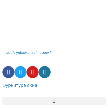
Отличный сервис по ремонту окон где вам окажут
компетентные услуги . Комплектующие и фурнитура окон в
наличии.
https://slygbaokon.ru/moscow/
Фурнитура окна