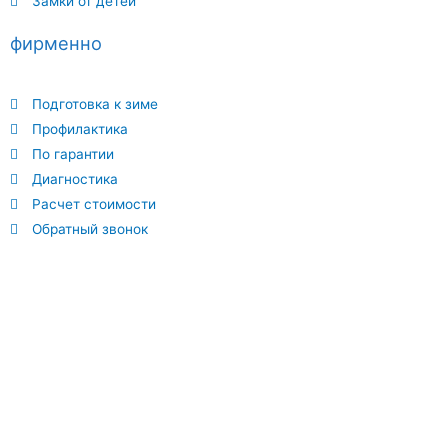
Замки от детей
фирменно
Подготовка к зиме
Профилактика
По гарантии
Диагностика
Расчет стоимости
Обратный звонок
Отличный сервис по ремонту окон где вам окажут
компетентные услуги . Комплектующие и фурнитура окон в