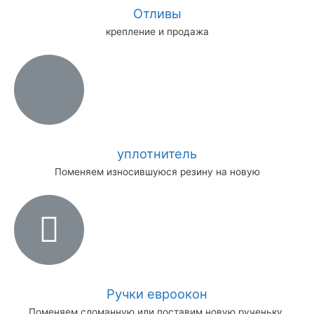
Отливы
крепление и продажа
уплотнитель
Поменяем износившуюся резину на новую
Ручки евроокон
Поменяем сломанную или поставим новую рученьку.