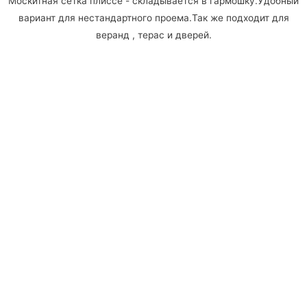
Москитная сетка плиссе - складывается в гармошку.Удобный
вариант для нестандартного проема.Так же подходит для
веранд , терас и дверей.