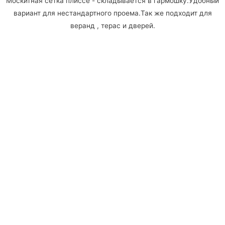
Москитная сетка плиссе - складывается в гармошку.Удобный
вариант для нестандартного проема.Так же подходит для
веранд , терас и дверей.