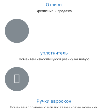
Отливы
крепление и продажа
уплотнитель
Поменяем износившуюся резину на новую
Ручки евроокон
Поменяем сломанную или поставим новую рученьку.