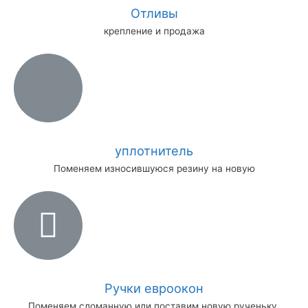
Отливы
крепление и продажа
уплотнитель
Поменяем износившуюся резину на новую
Ручки евроокон
Поменяем сломанную или поставим новую рученьку.