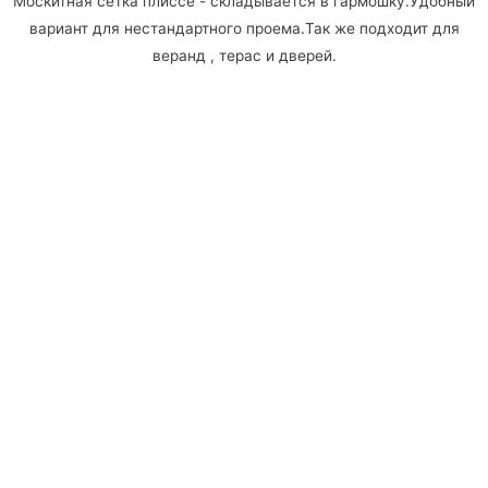
Москитная сетка плиссе - складывается в гармошку.Удобный
вариант для нестандартного проема.Так же подходит для
веранд , терас и дверей.