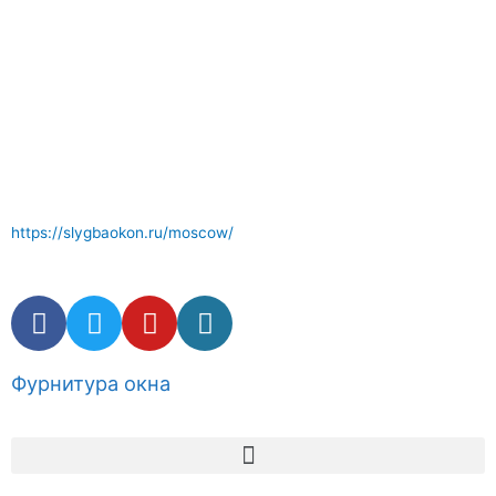
Отличный сервис по ремонту окон где вам окажут
компетентные услуги . Комплектующие и фурнитура окон в
наличии.
https://slygbaokon.ru/moscow/
Фурнитура окна