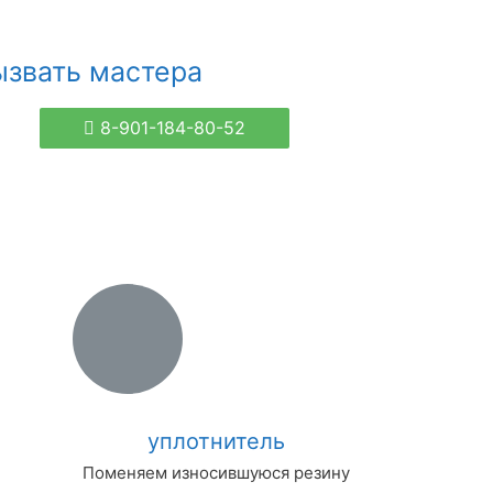
ызвать мастера
8-901-184-80-52
уплотнитель
Поменяем износившуюся резину