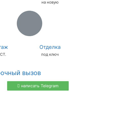
на новую
таж
Отделка
СТ.
под ключ
рочный вызов
написать Telegram