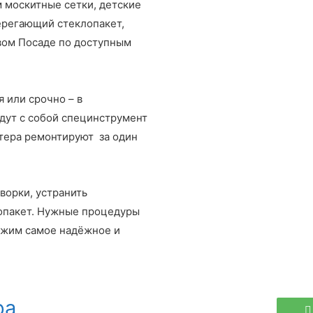
м москитные сетки, детские
берегающий стеклопакет,
вом Посаде по доступным
 или срочно – в
удут с собой специнструмент
тера ремонтируют за один
ворки, устранить
лопакет. Нужные процедуры
ожим самое надёжное и
ра