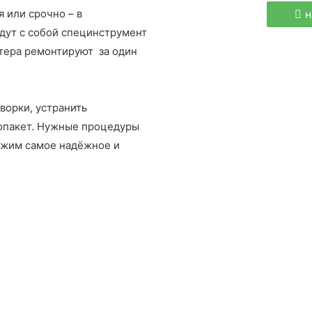
н
 или срочно – в
удут с собой специнструмент
тера ремонтируют за один
ворки, устранить
лопакет. Нужные процедуры
ожим самое надёжное и