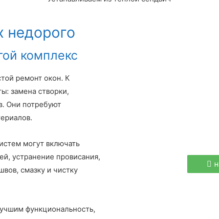
х недорого
гой комплекс
той ремонт окон. К
ы: замена створки,
в. Они потребуют
териалов.
истем могут включать
ей, устранение провисания,
н
вов, смазку и чистку
лучшим функциональность,