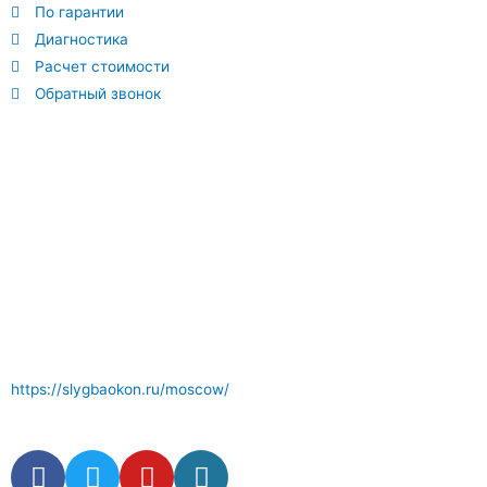
По гарантии
Диагностика
Расчет стоимости
Обратный звонок
Отличный сервис по ремонту окон где вам окажут
компетентные услуги . Комплектующие и фурнитура окон в
наличии.
https://slygbaokon.ru/moscow/